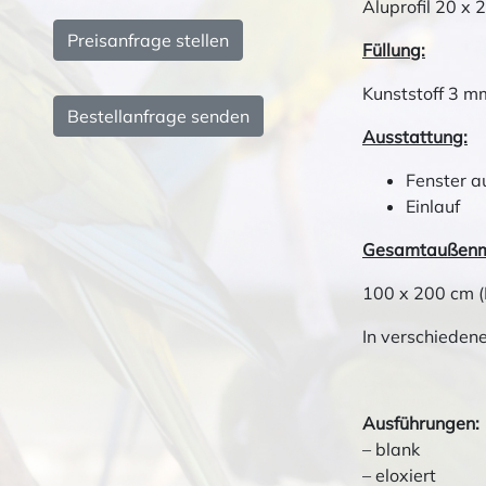
Aluprofil 20 x 
Preisanfrage stellen
Füllung:
Kunststoff 3 m
Bestellanfrage senden
Ausstattung:
Fenster a
Einlauf
Gesamtaußen
100 x 200 cm (
In verschieden
Ausführungen:
– blank
– eloxiert