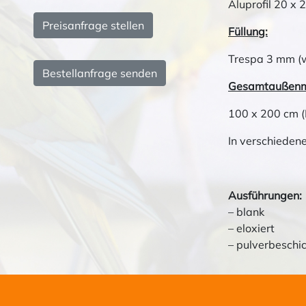
Aluprofil 20 x 
Preisanfrage stellen
Füllung:
Trespa 3 mm (
Bestellanfrage senden
Gesamtaußen
100 x 200 cm (
In verschieden
Ausführungen:
– blank
– eloxiert
– pulverbeschi